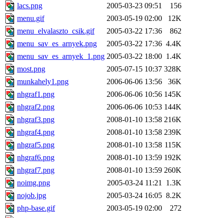
lacs.png
2005-03-23 09:51
156
menu.gif
2003-05-19 02:00
12K
menu_elvalaszto_csik.gif
2005-03-22 17:36
862
menu_sav_es_arnyek.png
2005-03-22 17:36
4.4K
menu_sav_es_arnyek_1.png
2005-03-22 18:00
1.4K
most.png
2005-07-15 10:37
328K
munkahely1.png
2006-06-06 13:56
36K
nhgraf1.png
2006-06-06 10:56
145K
nhgraf2.png
2006-06-06 10:53
144K
nhgraf3.png
2008-01-10 13:58
216K
nhgraf4.png
2008-01-10 13:58
239K
nhgraf5.png
2008-01-10 13:58
115K
nhgraf6.png
2008-01-10 13:59
192K
nhgraf7.png
2008-01-10 13:59
260K
noimg.png
2005-03-24 11:21
1.3K
nojob.jpg
2005-03-24 16:05
8.2K
php-base.gif
2003-05-19 02:00
272