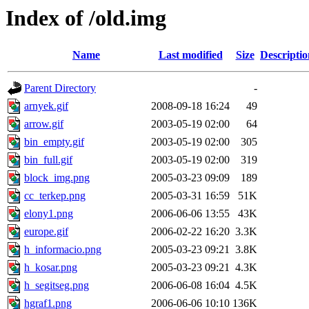
Index of /old.img
Name
Last modified
Size
Descriptio
Parent Directory
-
arnyek.gif
2008-09-18 16:24
49
arrow.gif
2003-05-19 02:00
64
bin_empty.gif
2003-05-19 02:00
305
bin_full.gif
2003-05-19 02:00
319
block_img.png
2005-03-23 09:09
189
cc_terkep.png
2005-03-31 16:59
51K
elony1.png
2006-06-06 13:55
43K
europe.gif
2006-02-22 16:20
3.3K
h_informacio.png
2005-03-23 09:21
3.8K
h_kosar.png
2005-03-23 09:21
4.3K
h_segitseg.png
2006-06-08 16:04
4.5K
hgraf1.png
2006-06-06 10:10
136K